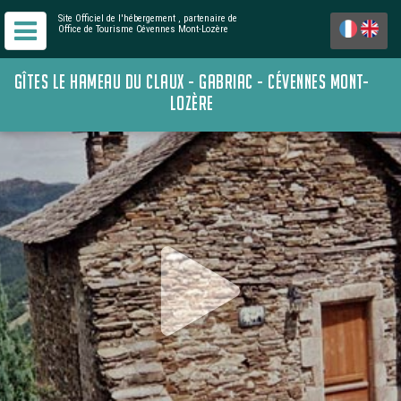
Site Officiel de l'hébergement
, partenaire de
Office de Tourisme Cévennes Mont-Lozère
GÎTES LE HAMEAU DU CLAUX - GABRIAC - CÉVENNES MONT-
LOZÈRE