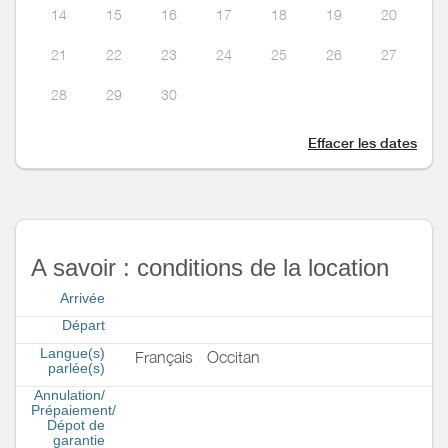
14
15
16
17
18
19
20
21
22
23
24
25
26
27
28
29
30
Effacer les dates
A savoir : conditions de la location
Arrivée
Départ
Langue(s)
Français
Occitan
parlée(s)
Annulation/
Prépaiement/
Dépot de
garantie